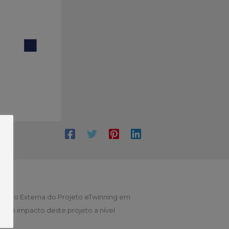
liação Externa do Projeto eTwinning em
r o impacto deste projeto a nível