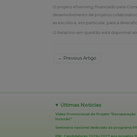
O projeto eTwinning, financiado pela Com
desenvolvimento de projetos colaborativos
as escolas e, em particular, para a diversi
O Relatório em questão está disponível a
←
Previous Artigo
Últimas Notícias
Vídeo Promocional do Projeto “Recuperação 
Inclusão”
Seminário nacional dedicado ao programa PI
PNL: Candidaturas 2026–2027 aos projetos 10 