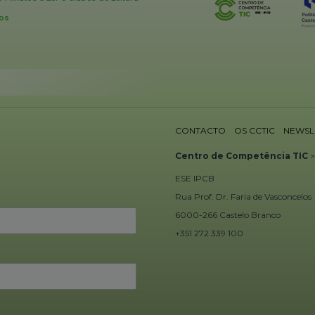
vos
CONTACTO
OS CCTIC
NEWSL
Centro de Competência
TIC
ESE IPCB
Rua Prof. Dr. Faria de Vasconcelos
6000-266 Castelo Branco
+351 272 339 100