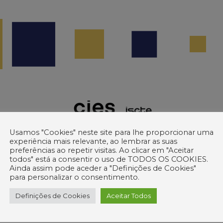
Usamos "Cookies" neste site para lhe proporcionar uma
experiência mais relevante, ao lembrar as suas
preferências ao repetir visitas. Ao clicar em "Aceitar
todos" está a consentir o uso de TODOS OS COOKIES.
Ainda assim pode aceder a "Definições de Cookies"
para personalizar o consentimento.
Organização Nacional de Apoio eTwinning, divulga o Relatório de Ava
Definições de Cookies
Aceitar Todos
uipa de investigação do ISCTE, com o objetivo de melhor compreende