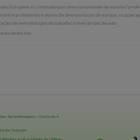
issão Europeia, é constituído por uma comunidade de escolas / pro
 entre professores e alunos de diversos locais da europa, os quais
ficação de metodologias de trabalho a nível da sala de aula.
través deste
link
.
das Aprendizagens – Currículo e
SA for Schools
Minutos a Ler e Clubes de Leitura